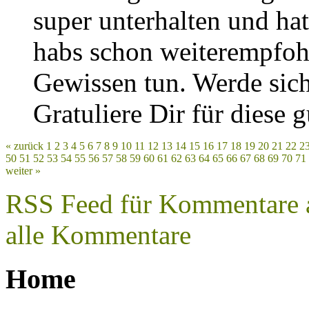
super unterhalten und hat
habs schon weiterempfoh
Gewissen tun. Werde sich
Gratuliere Dir für diese g
« zurück
1
2
3
4
5
6
7
8
9
10
11
12
13
14
15
16
17
18
19
20
21
22
2
50
51
52
53
54
55
56
57
58
59
60
61
62
63
64
65
66
67
68
69
70
71
weiter »
RSS Feed für Kommentare au
alle Kommentare
Home