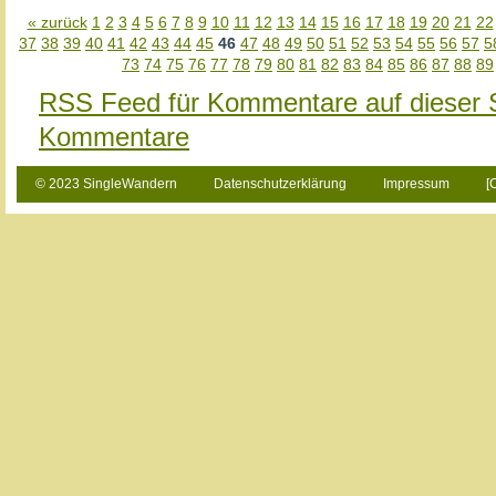
« zurück
1
2
3
4
5
6
7
8
9
10
11
12
13
14
15
16
17
18
19
20
21
22
37
38
39
40
41
42
43
44
45
46
47
48
49
50
51
52
53
54
55
56
57
5
73
74
75
76
77
78
79
80
81
82
83
84
85
86
87
88
89
RSS Feed für Kommentare auf dieser 
Kommentare
© 2023 SingleWandern
Datenschutzerklärung
Impressum
[