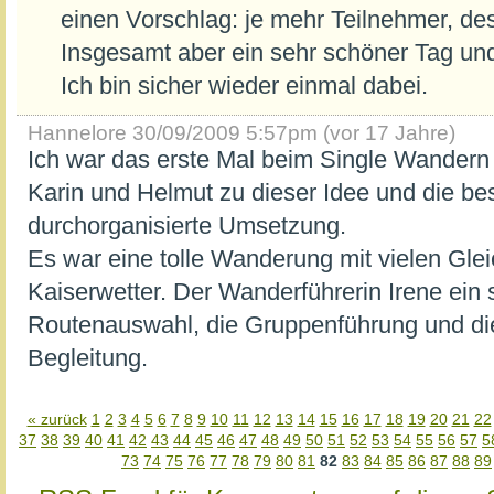
einen Vorschlag: je mehr Teilnehmer, des
Insgesamt aber ein sehr schöner Tag und
Ich bin sicher wieder einmal dabei.
Hannelore
30/09/2009 5:57pm (vor 17 Jahre)
Ich war das erste Mal beim Single Wandern 
Karin und Helmut zu dieser Idee und die be
durchorganisierte Umsetzung.
Es war eine tolle Wanderung mit vielen Gle
Kaiserwetter. Der Wanderführerin Irene ein s
Routenauswahl, die Gruppenführung und di
Begleitung.
« zurück
1
2
3
4
5
6
7
8
9
10
11
12
13
14
15
16
17
18
19
20
21
22
37
38
39
40
41
42
43
44
45
46
47
48
49
50
51
52
53
54
55
56
57
5
73
74
75
76
77
78
79
80
81
82
83
84
85
86
87
88
89