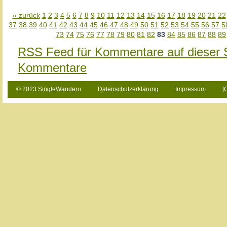
« zurück
1
2
3
4
5
6
7
8
9
10
11
12
13
14
15
16
17
18
19
20
21
22
37
38
39
40
41
42
43
44
45
46
47
48
49
50
51
52
53
54
55
56
57
5
73
74
75
76
77
78
79
80
81
82
83
84
85
86
87
88
89
RSS Feed für Kommentare auf dieser 
Kommentare
© 2023 SingleWandern
Datenschutzerklärung
Impressum
[