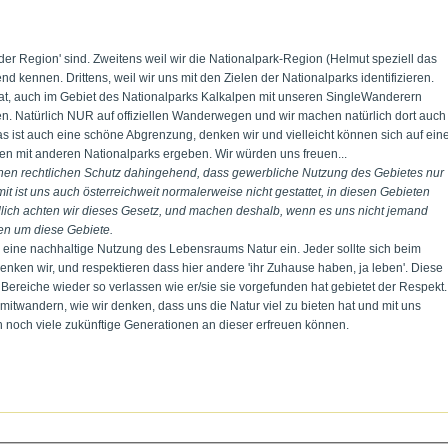
 der Region' sind. Zweitens weil wir die Nationalpark-Region (Helmut speziell das
d kennen. Drittens, weil wir uns mit den Zielen der Nationalparks identifizieren.
 hat, auch im Gebiet des Nationalparks Kalkalpen mit unseren SingleWanderern
en. Natürlich NUR auf offiziellen Wanderwegen und wir machen natürlich dort auch
 ist auch eine schöne Abgrenzung, denken wir und vielleicht können sich auf ein
en mit anderen Nationalparks ergeben. Wir würden uns freuen...
inen rechtlichen Schutz dahingehend, dass gewerbliche Nutzung des Gebietes nur
it ist uns auch österreichweit normalerweise nicht gestattet, in diesen Gebieten
lich achten wir dieses Gesetz, und machen deshalb, wenn es uns nicht jemand
gen um diese Gebiete.
eine nachhaltige Nutzung des Lebensraums Natur ein. Jeder sollte sich beim
denken wir, und respektieren dass hier andere 'ihr Zuhause haben, ja leben'. Diese
 Bereiche wieder so verlassen wie er/sie sie vorgefunden hat gebietet der Respekt.
 mitwandern, wie wir denken, dass uns die Natur viel zu bieten hat und mit uns
 noch viele zukünftige Generationen an dieser erfreuen können.