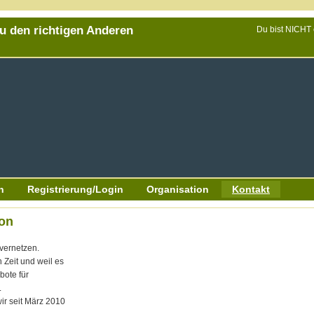
Du den richtigen Anderen
Du bist NICHT
n
Registrierung/Login
Organisation
Kontakt
von
vernetzen.
 Zeit und weil es
bote für
.
ir seit März 2010