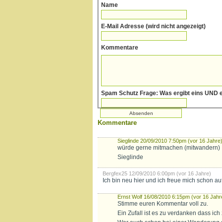
Name
E-Mail Adresse (wird nicht angezeigt)
Kommentare
S
Kommentare
Sieglinde
20/09/2010 7:50pm (vor 16 Jahre
würde gerne mitmachen (mitwandern)
Sieglinde
Bergfex25
12/09/2010 6:00pm (vor 16 Jahre)
Ich bin neu hier und ich freue mich schon a
Ernst Wolf
16/08/2010 6:15pm (vor 16 Jahr
Stimme euren Kommentar voll zu.
Ein Zufall ist es zu verdanken dass ic