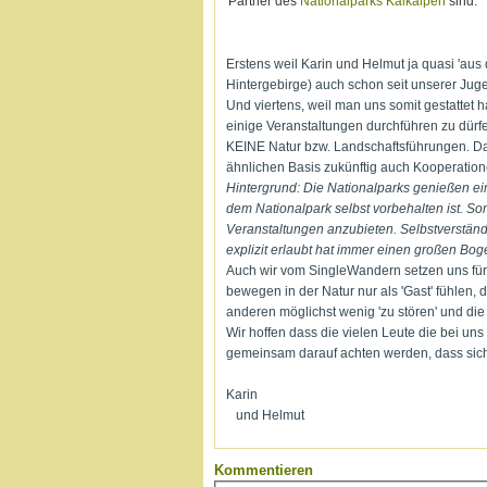
Partner des
Nationalparks Kalkalpen
sind.
Erstens weil Karin und Helmut ja quasi 'aus
Hintergebirge) auch schon seit unserer Jugen
Und viertens, weil man uns somit gestattet
einige Veranstaltungen durchführen zu dürf
KEINE Natur bzw. Landschaftsführungen. Das
ähnlichen Basis zukünftig auch Kooperation
Hintergrund: Die Nationalparks genießen e
dem Nationalpark selbst vorbehalten ist. Som
Veranstaltungen anzubieten. Selbstverständ
explizit erlaubt hat immer einen großen Bo
Auch wir vom SingleWandern setzen uns für 
bewegen in der Natur nur als 'Gast' fühlen, 
anderen möglichst wenig 'zu stören' und die
Wir hoffen dass die vielen Leute die bei uns
gemeinsam darauf achten werden, dass sich
Karin
und Helmut
Kommentieren