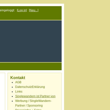
 eingeloggt:
[Log in]
[Neu...]
Kontakt
AGB
DatenschutzErklärung
Links
Singlewandern ist Partner von
Werbung / SingleWandern-
Partner / Sponsoring