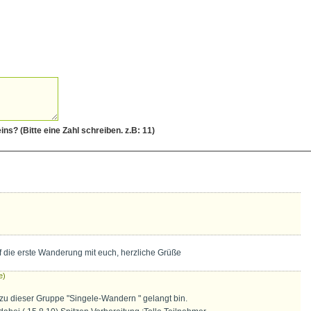
pam Schutz Frage: Was ergibt eins UND eins? (Bitte eine Zahl schreiben. z.B: 11)
)
uf die erste Wanderung mit euch, herzliche Grüße
e)
h zu dieser Gruppe "Singele-Wandern " gelangt bin.