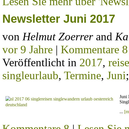
Lesen Sie mehr über 'Newsle
Newsletter Juni 2017
von
Helmut Zoerrer
and
Ka
vor 9 Jahre
|
Kommentare 8
Veröffentlicht in
2017
,
reis
singleurlaub
,
Termine
,
Juni
;
Juni 
Sing
...
[m
Kommentare 8
|
Lesen Sie m